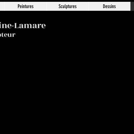
Peintures
Sculptures
Dessins
ine-Lamare
pteur